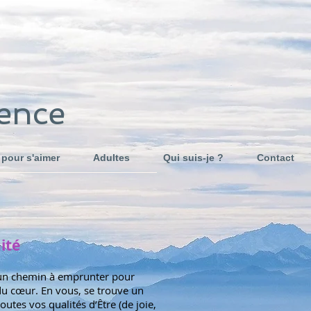
ience
 pour s'aimer
Adultes
Qui suis-je ?
Contact
nité
, un chemin à emprunter pour
 du cœur. En vous, se trouve un
outes vos qualités d’Être (de joie,