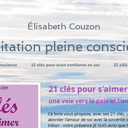
Élisabeth Couzon
tation pleine consc
onscience
12 clés pour avoir confiance en soi
21 clés
21 clés pour s'aimer
une voie vers la paix et l'u
Ce livre vous propose, avec ses 21 clés
aborder l’amour de soi avec la sincérité
trésor : votre présence JE SUIS ainsi que t