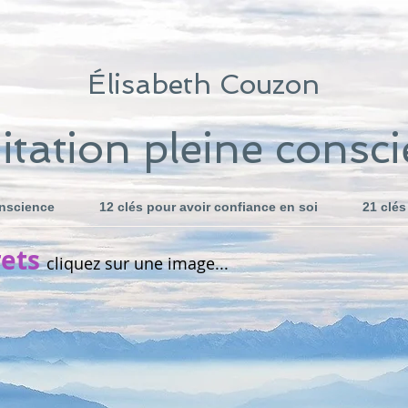
Élisabeth Couzon
tation pleine consc
onscience
12 clés pour avoir confiance en soi
21 clés
rets
cliquez sur une image...