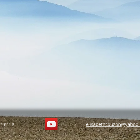
elisabethcouzon@yahoo.
é par JC