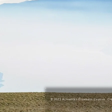
© 2022 Actualités Élisabeth Couzon. Cré