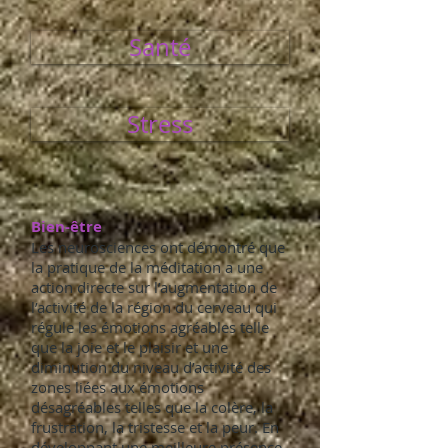
Santé
Stress
Bien-être
Les neurosciences ont démontré que
la pratique de la méditation a une
action directe sur l’augmentation de
l’activité de la région du cerveau qui
régule les émotions agréables telle
que la joie et le plaisir et une
diminution du niveau d’activité des
zones liées aux émotions
désagréables telles que la colère, la
frustration, la tristesse et la peur. En
développant une meilleure présence