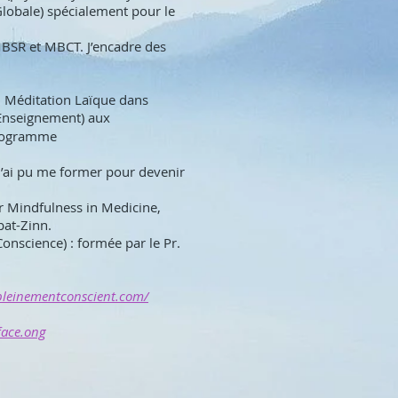
lobale) spécialement pour le
 MBSR et MBCT. J’encadre des
n Méditation Laïque dans
’Enseignement) aux
 programme
j’ai pu me former pour devenir
r Mindfulness in Medicine,
bat-Zinn.
onscience) : formée par le Pr.
pleinementconscient.com/
-face.ong