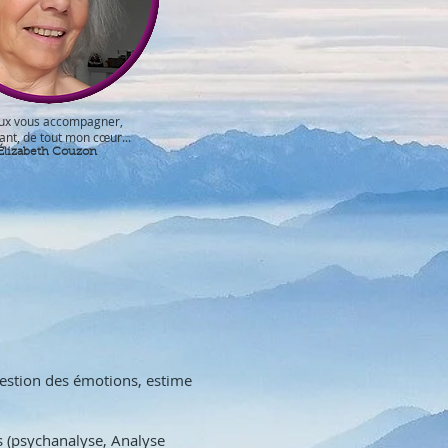
eux vous accompagner,
tant, de tout mon cœur...
Élizabeth Couzon
 gestion des émotions, estime
s (psychanalyse, Analyse