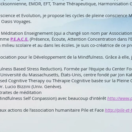
ricksonnienne, EMDR, EFT, Trame Thérapeutique, Harmonisation G
nscience et Evolution, je propose les cycles de pleine conscience
 Oasis Voyages.
n Méditation Enseignement (qui a changé son nom par Associatio
gramme
P.E.A.C.E.
(Présence, Écoute, Attention Concentration dans l
 milieu scolaire et au dans les écoles. Je suis co-créatrice de ce
sociation pour le Développement de la Mindfulness. Grâce à elle, 
fulness Based Stress Reduction). Formée par l'équipe du Center Fo
’Université du Massachusetts, États-Unis, centre fondé par Jon Ka
ed Cognitive Therapy ou Thérapie Cognitive basée sur la Pleine C
Dr. Lucio Bizzini (Univ. Genève).
traites de méditation
(Mindfulness Self Conpassion) avec beaucoup d’intérêt
http://www.
aux actions de l’association humanitaire Pile et Face
http://pile-et