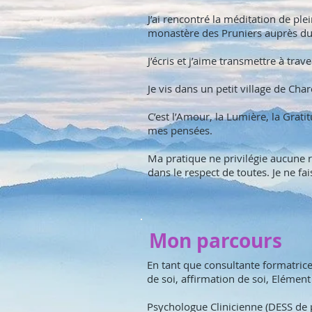
J’ai rencontré la méditation de ple
monastère des Pruniers auprès du
J’écris et j’aime transmettre à trav
Je vis dans un petit village de Cha
C’est l’Amour, la Lumière, la Grat
mes pensées.
Ma pratique ne privilégie aucune r
dans le respect de toutes. Je ne fai
Mon parcours
​En tant que consultante formatrice
de soi, affirmation de soi, Elémen
Psychologue Clinicienne (DESS de p