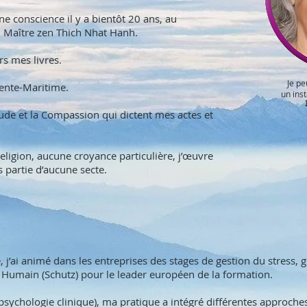
ine conscience il y a bientôt 20 ans, au
 Maître zen Thich Nhat Hanh.
ers mes livres.
Je p
rente-Maritime.
un ins
itude et la Compassion qui dictent mes actes et
eligion, aucune croyance particulière, j’œuvre
s partie d’aucune secte.
, j’ai animé dans les entreprises des stages de gestion du stress,
t Humain (Schutz) pour le leader européen de la formation.
sychologie clinique), ma pratique a intégré différentes approche