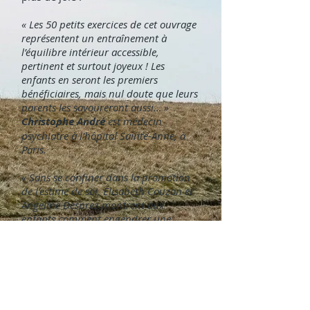
« Les 50 petits exercices de cet ouvrage
représentent un entraînement à
l’équilibre intérieur accessible,
pertinent et surtout joyeux ! Les
enfants en seront les premiers
bénéficiaires, mais nul doute que leurs
parents les savoureront aussi… »
Christophe André
est médecin
psychiatre à l’hôpital Sainte-Anne, à
Paris.
« Sans se confiner dans la promotion
de l’estime de soi, Élisabeth Couzon et
Angeline Desprez montrent aux
enfants comment engendrer une
véritable confiance en eux-mêmes. Une
confiance fondée sur le potentiel qui
est en chacun d’eux. Une confiance qui
leur permet de naviguer sans crainte
dans l’existence et de s’ouvrir aux
autres avec joie et bienveillance. Un